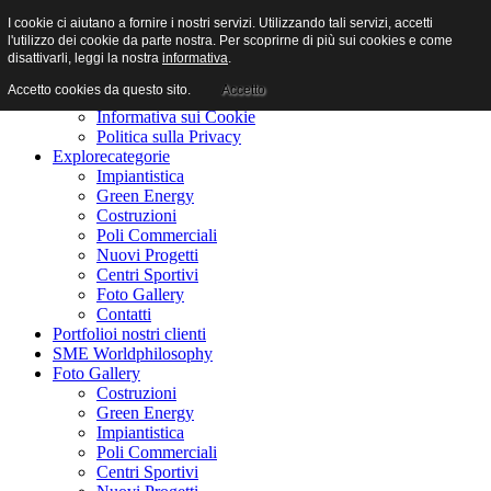
I cookie ci aiutano a fornire i nostri servizi. Utilizzando tali servizi, accetti
l'utilizzo dei cookie da parte nostra. Per scoprirne di più sui cookies e come
disattivarli, leggi la nostra
informativa
.
Accetto cookies da questo sito.
Accetto
Home
benvenuti
Informativa sui Cookie
Politica sulla Privacy
Explore
categorie
Impiantistica
Green Energy
Costruzioni
Poli Commerciali
Nuovi Progetti
Centri Sportivi
Foto Gallery
Contatti
Portfolio
i nostri clienti
SME World
philosophy
Foto Gallery
Costruzioni
Green Energy
Impiantistica
Poli Commerciali
Centri Sportivi