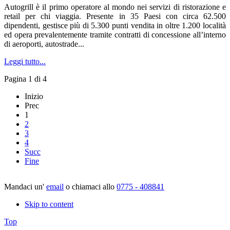
Autogrill è il primo operatore al mondo nei servizi di ristorazione e
retail per chi viaggia. Presente in 35 Paesi con circa 62.500
dipendenti, gestisce più di 5.300 punti vendita in oltre 1.200 località
ed opera prevalentemente tramite contratti di concessione all’interno
di aeroporti, autostrade...
Leggi tutto...
Pagina 1 di 4
Inizio
Prec
1
2
3
4
Succ
Fine
Mandaci un'
email
o chiamaci allo
0775 - 408841
Skip to content
Top