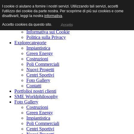
I cookie ci aiutano a fornire i nostri servizi. Utilizzando tali servizi, accetti
l'utilizzo dei cookie da parte nostra. Per scoprirne di più sui cookies e come
disattivarli, leggi la nostra
informativa
.
Accetto cookies da questo sito.
Accetto
Home
benvenuti
Informativa sui Cookie
Politica sulla Privacy
Explore
categorie
Impiantistica
Green Energy
Costruzioni
Poli Commerciali
Nuovi Progetti
Centri Sportivi
Foto Gallery
Contatti
Portfolio
i nostri clienti
SME World
philosophy
Foto Gallery
Costruzioni
Green Energy
Impiantistica
Poli Commerciali
Centri Sportivi