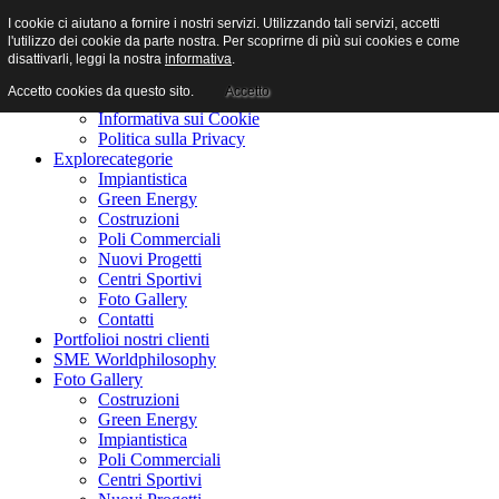
I cookie ci aiutano a fornire i nostri servizi. Utilizzando tali servizi, accetti
l'utilizzo dei cookie da parte nostra. Per scoprirne di più sui cookies e come
disattivarli, leggi la nostra
informativa
.
Accetto cookies da questo sito.
Accetto
Home
benvenuti
Informativa sui Cookie
Politica sulla Privacy
Explore
categorie
Impiantistica
Green Energy
Costruzioni
Poli Commerciali
Nuovi Progetti
Centri Sportivi
Foto Gallery
Contatti
Portfolio
i nostri clienti
SME World
philosophy
Foto Gallery
Costruzioni
Green Energy
Impiantistica
Poli Commerciali
Centri Sportivi