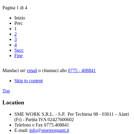
Pagina 1 di 4
Inizio
Prec
1
2
3
4
Succ
Fine
Mandaci un'
email
o chiamaci allo
0775 - 408841
Skip to content
Top
Location
SME WORK S.R.L. - S.P. Per Techiena 98 - 03011 – Alatri
(Fr) - Partita IVA 02427600602
Telefono e Fax 0775.408841
E-mail:
info@smemorganti.it